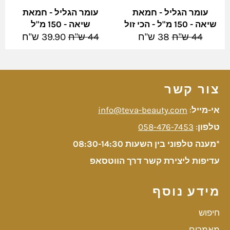
עומר הגליל - חמאת
עומר הגליל - חמאת
שיאה - 150 מ"ל - הכי זול
שיאה - 150 מ"ל
מחיר
מחיר
מחיר
מחיר
44 ש"ח
38 ש"ח
44 ש"ח
39.90 ש"ח
מלא
מבצע
מלא
מבצע
צור קשר
אי-מייל
:
info@teva-beauty.com
טלפון
:
058-476-7453
*מענה טלפוני בין השעות 08:30-14:30
עדיפות ליצירת קשר דרך הווטסאפ
מידע נוסף
חיפוש
מאמרים