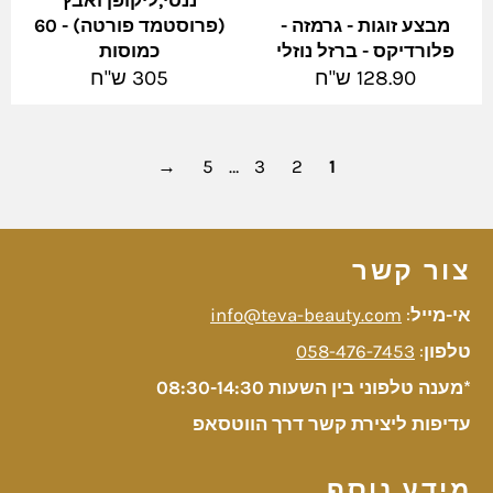
ננסי,ליקופן ואבץ
מבצע זוגות - גרמזה -
(פרוסטמד פורטה) - 60
פלורדיקס - ברזל נוזלי
כמוסות
מחיר
מחיר
128.90 ש"ח
305 ש"ח
מלא
מלא
→
5
…
3
2
1
צור קשר
אי-מייל
:
info@teva-beauty.com
טלפון
:
058-476-7453
*מענה טלפוני בין השעות 08:30-14:30
עדיפות ליצירת קשר דרך הווטסאפ
מידע נוסף