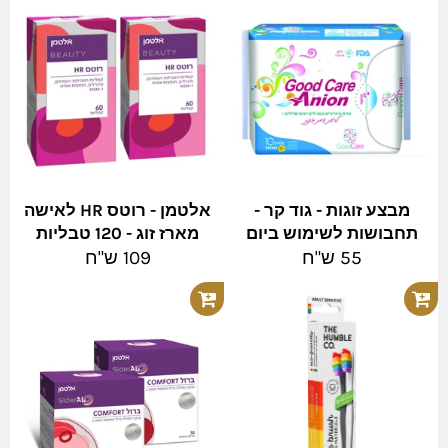
מבצע זוגות - גוד קר -
אלטמן - רוטס HR לאישה
תחבושות לשימוש ביום
מארז זוג - 120 טבליות
מחיר
מחיר
55 ש"ח
109 ש"ח
מלא
מלא