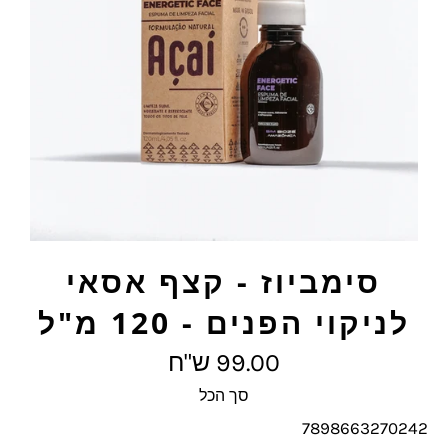
סימביוז - קצף אסאי
לניקוי הפנים - 120 מ"ל
מחיר
99.00 ש"ח
מלא
סך הכל
7898663270242