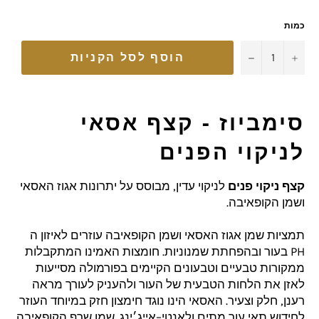
כמות
−
+
הוסף לסל הקניות
סימביוז - קצף אסאי
לניקוי הפנים
קצף ניקוי פנים
לניקוי עדין, מבוסס על יתרונות אגוז האסאי
ושמן הקופאיבה.
תמציות שמן אגוז האסאי ושמן הקופאיבה עוזרים לאיזון ה
PH בעור ובהפחתת שמנוניות. חומצות האמינו
המתקבלות
ממקורות טבעיים וטבעונים הקיימים בפורמולה מסייעות
לאזן את הלחות הטבעית של העור ולהעניק לעורך מראה
רענן, חלק וצעיר. האסאי הינו נוגד חימצון חזק במיוחד העוזר
לחידוש תאי עור מתים ולאנטי–אייג׳ינג. שמן שרף הקופאיבה