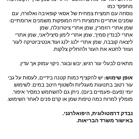
מתפקד כמו
נוסחה עם תמצית צמחית של אסאי קופאיבה ואלוורה, עם
שמנים אתריים ותמציות ריח המופקות משמנים ארומתיים:
שמן
אתרי
רוזמרין
,
שמן אתרי ציטרונלה
,
שמן
אתרי
לבנדין
סמיך, שמן אתרי לימון
סיציליאני, שמן אתרי
ליצאה קובבה
,
שמן אתרי ילנג ילנג ועוד.אנטיביוטיקה לעור
ועוזר לחטא את העור ולהחליק צלקות.
מתאים לבעלי עור רגיש, יבש ובוגר. ניקוי עמוק אך עדין.
אופן שימוש:
יש להקציף כמות קטנה בידיים, לעסות על גבי
עור רטוב בתנועות מעגליות ולשטוף היטב במים. לשימוש
יומי (פעם–פעמיים ביום). ניתן גם להשתמש כמסיר איפור.
מומלץ למרוח כמה טיפות שמן או קרם פנים לאחר השימוש.
נבדק דרמטולוגית, היפואלרגני.
באישור משרד הבריאות.