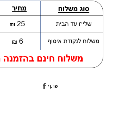
שתף
שתף
בפייסבוק