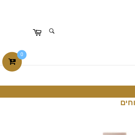
חפש
חפש
0
חים