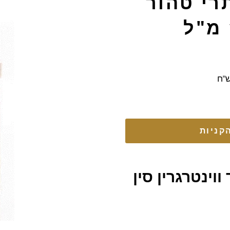
רי טהור
קניות
ווינטרגרין סין