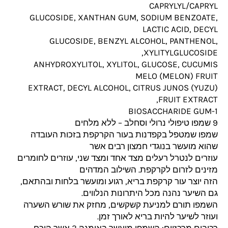
CAPRYLYL/CAPRYL
GLUCOSIDE, XANTHAN GUM, SODIUM BENZOATE,
LACTIC ACID, DECYL
GLUCOSIDE, BENZYL ALCOHOL, PANTHENOL,
XYLITYLGLUCOSIDE,
ANHYDROXYLITOL, XYLITOL, GLUCOSE, CUCUMIS
MELO (MELON) FRUIT
EXTRACT, DECYL ALCOHOL, CITRUS JUNOS (YUZU)
FRUIT EXTRACT,
BIOSACCHARIDE GUM-1
9 שמפו טיפולי נרולי וסחלב – ללא מלחים
שמפו שמטפל בקפדנות בעור הקרקפת בזכות העובדה
שהוא מועשר בנוגדי חמצון רבים אשר
עוזרים לנטרל רעלים מצד אחד ומצד שני, עוזרים לחומרים
מזינים לזרום לקרקפת. השילוב המדהים
הזה יוצר עור קרקפת בריא, רגוע ומועשר בלחות ובהתאם,
גם השיער נהנה מכל היתרונות הנלווים.
השמפו תורם למניעת קשקשים, מחזק את שורש השערה
ועוזר לשיער להיות בריא לאורך זמן.
רכיבים מרכזיים: השמפו מועשר באומגה 3 אשר הוכח