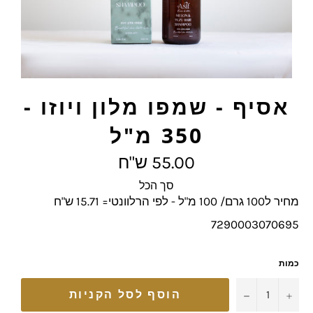
אסיף - שמפו מלון ויוזו -
350 מ"ל
מחיר
55.00 ש"ח
מלא
סך הכל
מחיר ל100 גרם/ 100 מ"ל - לפי הרלוונטי= 15.71 ש"ח
7290003070695
כמות
−
+
הוסף לסל הקניות