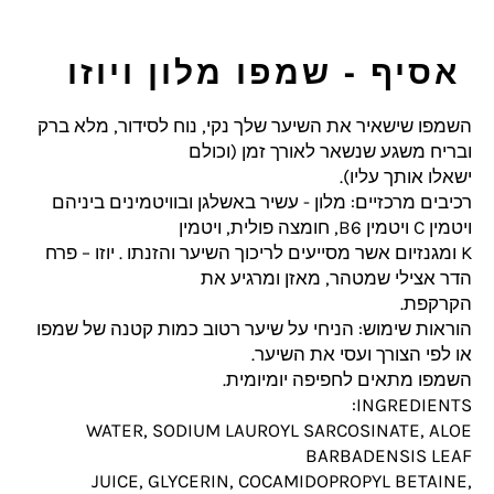
אסיף - שמפו מלון ויוזו
השמפו שישאיר את השיער שלך נקי, נוח לסידור, מלא ברק
ובריח משגע שנשאר לאורך זמן (וכולם
ישאלו אותך עליו).
רכיבים מרכזיים: מלון - עשיר באשלגן ובוויטמינים ביניהם
ויטמין C ויטמין B6, חומצה פולית, ויטמין
K ומגנזיום אשר מסייעים לריכוך השיער והזנתו . יוזו – פרח
הדר אצילי שמטהר, מאזן ומרגיע את
הקרקפת.
הוראות שימוש: הניחי על שיער רטוב כמות קטנה של שמפו
או לפי הצורך ועסי את השיער.
השמפו מתאים לחפיפה יומיומית.
INGREDIENTS:
WATER, SODIUM LAUROYL SARCOSINATE, ALOE
BARBADENSIS LEAF
JUICE, GLYCERIN, COCAMIDOPROPYL BETAINE,