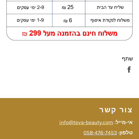
שתף
שתף
בפייסבוק
צור קשר
אי-מייל
:
info@teva-beauty.com
טלפון
:
058-476-7453