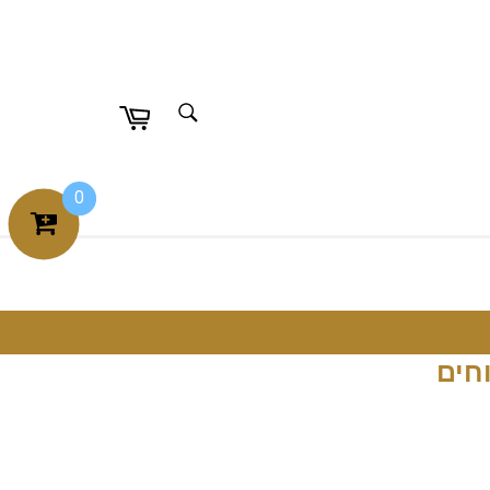
חפש
חפש
0
חים