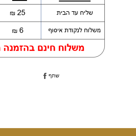
שתף
שתף
בפייסבוק