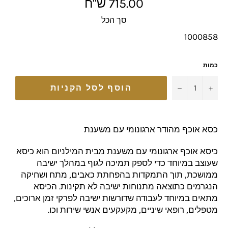
מחיר
715.00 ש"ח
מלא
סך הכל
1000858
כמות
−
+
הוסף לסל הקניות
כסא אוכף מהודר ארגונומי עם משענת
כיסא אוכף ארגונומי עם משענת מבית המילניום הוא כיסא
שעוצב במיוחד כדי לספק תמיכה לגוף במהלך ישיבה
ממושכת, תוך התמקדות בהפחתת כאבים, מתח ושחיקה
הנגרמים כתוצאה מתנוחות ישיבה לא תקינות. הכיסא
מתאים במיוחד לעבודה שדורשות ישיבה לפרקי זמן ארוכים,
מטפלים, רופאי שיניים, מקעקעים אנשי שירות וכו.