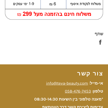
שתף
שתף
בפייסבוק
צור קשר
אי-מייל
:
info@teva-beauty.com
טלפון
:
058-476-7453
*מענה טלפוני בין השעות 08:30-14:30
עדיפות ליצירת קשר דרך הווטסאפ