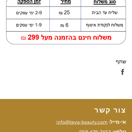
שתף
שתף
בפייסבוק
צור קשר
אי-מייל
:
info@teva-beauty.com
טלפון
:
058-476-7453