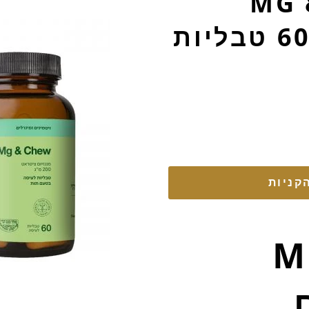
MG & C
קניות
MG &
ם