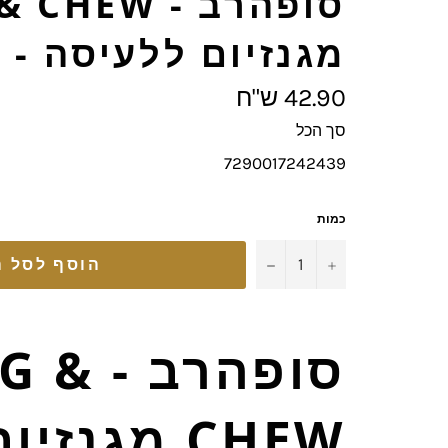
סופהרב - HEW
מגנזיום ללעיסה - 60 טבליות
מחיר
42.90 ש"ח
מלא
סך הכל
7290017242439
כמות
−
+
הוסף לסל ה
סופהרב - 
CHEW מגנזיו