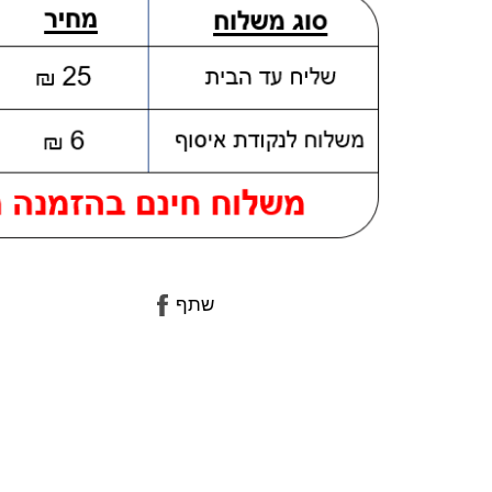
שתף
שתף
בפייסבוק