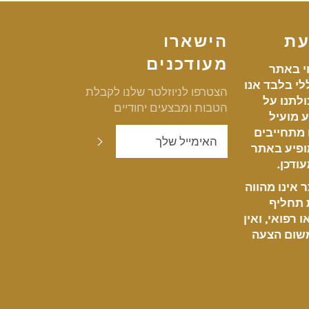
עת
הישארו
מעודכנים
י באתר
י בלבד אנו
הצטרפו לניוזלטר שלנו לקבלת
לתנו על
הטבות ומבצעים יחודיים
 מועיל
ו מתחייבים
שלח
ופיע באתר
ודכן.
אינו מהווה
ת תחליף
 רפואי, ואין
שום הצעה