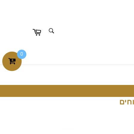
חפש
חפש
0
חים